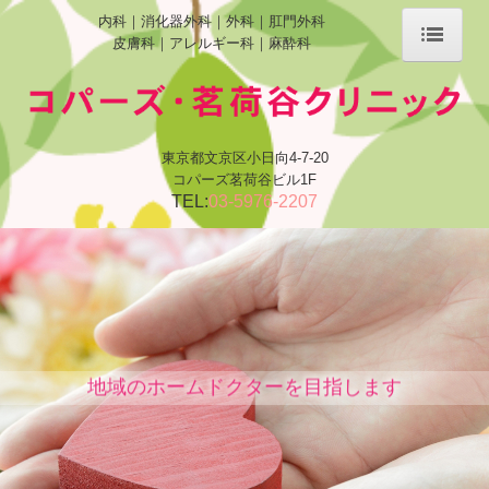
内科｜消化器外科｜外科｜肛門外科
皮膚科｜アレルギー科｜麻酔科
ホーム
当院について
東京都文京区小日向4-7-20
診療案内
コパーズ茗荷谷ビル1F
TEL:
03-5976-2207
施設、設備など
アクセス
個人情報保護方針
地域のホームドクターを目指します