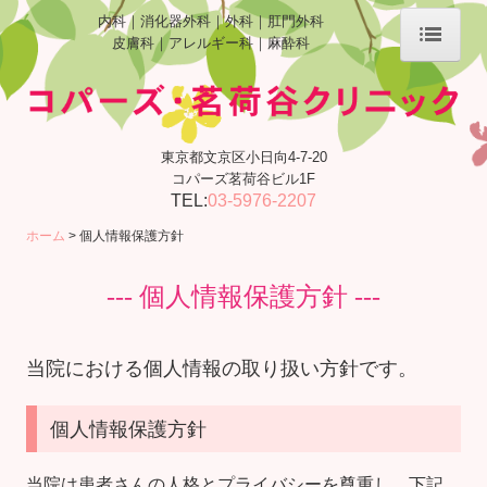
内科｜消化器外科｜外科｜肛門外科
皮膚科｜アレルギー科｜麻酔科
ホーム
当院について
東京都文京区小日向4-7-20
診療案内
コパーズ茗荷谷ビル1F
TEL:
03-5976-2207
施設、設備など
ホーム
個人情報保護方針
アクセス
--- 個人情報保護方針 ---
個人情報保護方針
当院における個人情報の取り扱い方針です。
個人情報保護方針
当院は患者さんの人格とプライバシーを尊重し、下記